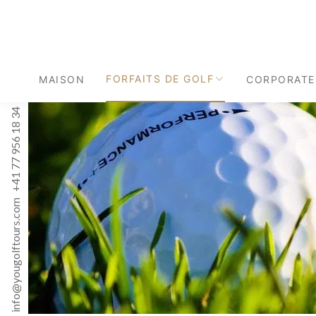
FORFAITS DE GOLF
MAISON
CORPORATE
+41 77 956 18 34
info@yougolftours.com