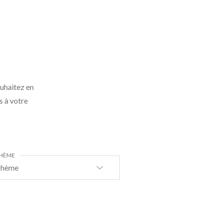
ouhaitez en
s à votre
HÈME
hème