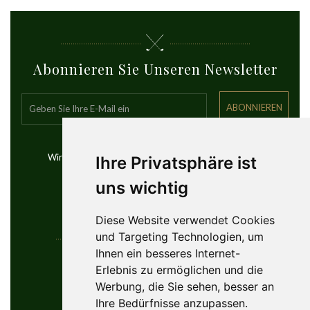
Abonnieren Sie Unseren Newsletter
ABONNIEREN
Wir senden Ihnen Updates über die besten Golfreisen
Ihre Privatsphäre ist
weltweit
uns wichtig
Diese Website verwendet Cookies
und Targeting Technologien, um
Ihnen ein besseres Internet-
Kontaktinformationen
Erlebnis zu ermöglichen und die
Werbung, die Sie sehen, besser an
YouGolfTours Sàrl
Ihre Bedürfnisse anzupassen.
+41 77 956 18 34