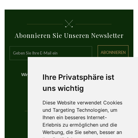
Abonnieren Sie Unseren Newsletter
ABONNIEREN
Wir senden Ihnen Updates über die besten Golfreisen
Ihre Privatsphäre ist
weltweit
uns wichtig
Diese Website verwendet Cookies
und Targeting Technologien, um
Ihnen ein besseres Internet-
Kontaktinformationen
Erlebnis zu ermöglichen und die
Werbung, die Sie sehen, besser an
YouGolfTours Sàrl