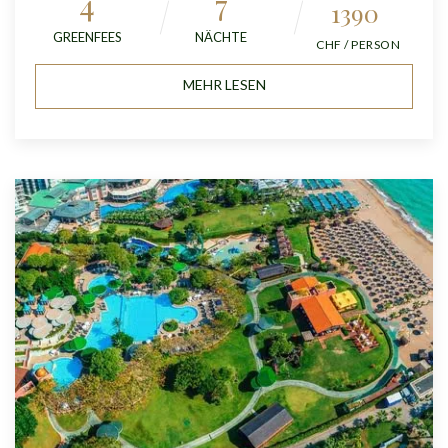
4
7
1390
GREENFEES
NÄCHTE
CHF / PERSON
MEHR LESEN