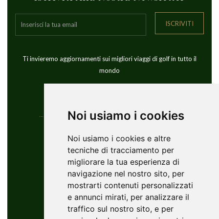
ISCRIVITI
Ti invieremo aggiornamenti sui migliori viaggi di golf in tutto il
mondo
Noi usiamo i cookies
Informazioni Di Contatto
Noi usiamo i cookies e altre
tecniche di tracciamento per
YouGolfTours Sàrl
migliorare la tua esperienza di
+41 77 956 18 34
navigazione nel nostro sito, per
1950 Sion, Wallis, Switzerland
mostrarti contenuti personalizzati
info@yougolftours.com
e annunci mirati, per analizzare il
traffico sul nostro sito, e per
Privacy Policy