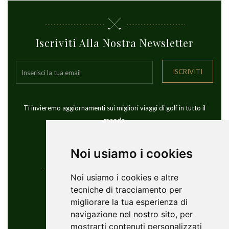
Iscriviti Alla Nostra Newsletter
ISCRIVITI
Ti invieremo aggiornamenti sui migliori viaggi di golf in tutto il
mondo
Noi usiamo i cookies
Noi usiamo i cookies e altre
Informazioni Di Contatto
tecniche di tracciamento per
migliorare la tua esperienza di
YouGolfTours Sàrl
navigazione nel nostro sito, per
+41 77 956 18 34
mostrarti contenuti personalizzati