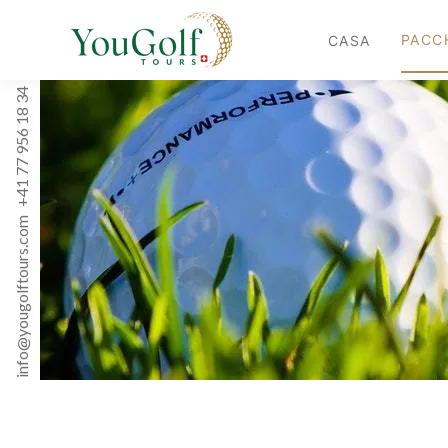
PACC
CASA
+41 77 956 18 34
info@yougolftours.com