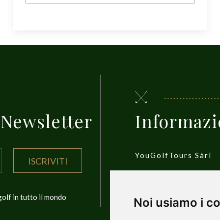
a Newsletter
Informazi
YouGolfTours Sàrl
ISCRIVITI
1950 Sion, Wallis, S
olf in tutto il mondo
Noi usiamo i c
Privacy Policy