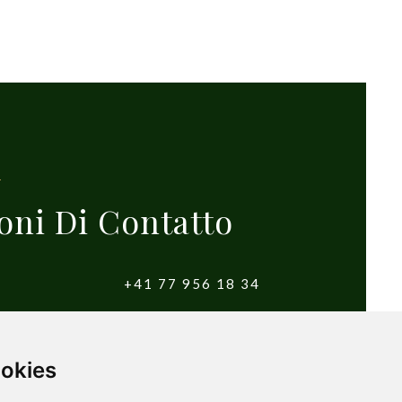
oni Di Contatto
+41 77 956 18 34
witzerland
info@yougolftours.com
ookies
Condizioni e Termini