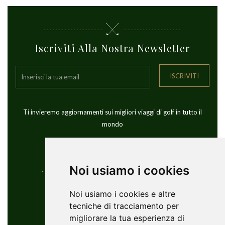
Iscriviti Alla Nostra Newsletter
ISCRIVITI
Ti invieremo aggiornamenti sui migliori viaggi di golf in tutto il
mondo
Noi usiamo i cookies
Informazioni Di Contatto
Noi usiamo i cookies e altre
tecniche di tracciamento per
YouGolfTours Sàrl
migliorare la tua esperienza di
+41 77 956 18 34