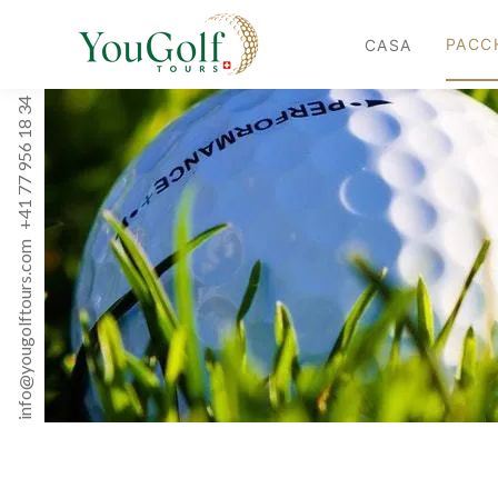
PACC
CASA
+41 77 956 18 34
info@yougolftours.com