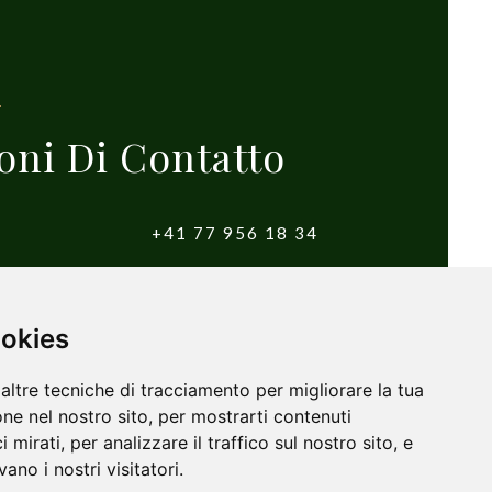
oni Di Contatto
+41 77 956 18 34
witzerland
info@yougolftours.com
ookies
Condizioni e Termini
altre tecniche di tracciamento per migliorare la tua
ne nel nostro sito, per mostrarti contenuti
 mirati, per analizzare il traffico sul nostro sito, e
ano i nostri visitatori.
Powered by
innovix solutions