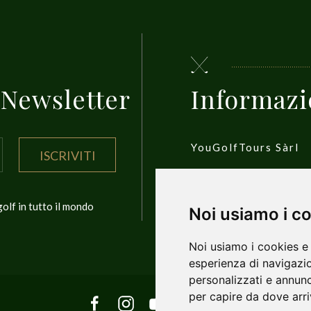
a Newsletter
Informazi
YouGolfTours Sàrl
ISCRIVITI
1950 Sion, Wallis, S
olf in tutto il mondo
Noi usiamo i c
Privacy Policy
Noi usiamo i cookies e 
esperienza di navigazio
personalizzati e annunci
per capire da dove arriv