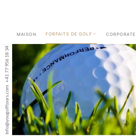
FORFAITS DE GOLF
MAISON
CORPORATE
+41 77 956 18 34
info@yougolftours.com