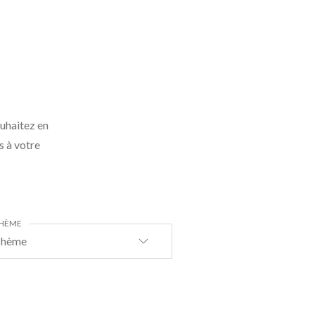
ouhaitez en
s à votre
HÈME
hème