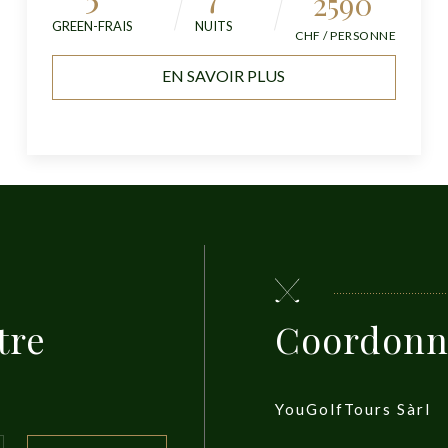
2590
GREEN-FRAIS
NUITS
CHF / PERSONNE
EN SAVOIR PLUS
tre
Coordonn
YouGolfTours Sàrl