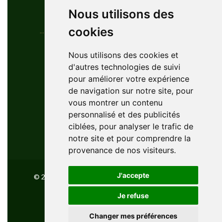
Nous utilisons des
cookies
Coordonnées
Nous utilisons des cookies et
d'autres technologies de suivi
YouGolfTours Sàrl
pour améliorer votre expérience
+41 77 956 18 34
de navigation sur notre site, pour
1950 Sion, Wallis, Switzerland
vous montrer un contenu
info@yougolftours.com
personnalisé et des publicités
ciblées, pour analyser le trafic de
Privacy Policy
notre site et pour comprendre la
Conditions Générales
provenance de nos visiteurs.
J'accepte
© 2026 YouGolfTours GMBH, All Rights Reserved
Je refuse
Powered by
innovix solutions
Changer mes préférences