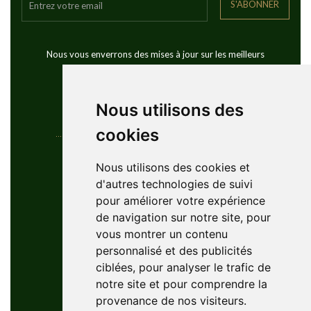
S'ABONNER
Nous vous enverrons des mises à jour sur les meilleurs
voyages de golf dans le monde
Nous utilisons des
cookies
Coordonnées
Nous utilisons des cookies et
d'autres technologies de suivi
YouGolfTours Sàrl
pour améliorer votre expérience
+41 77 956 18 34
de navigation sur notre site, pour
1950 Sion, Wallis, Switzerland
vous montrer un contenu
info@yougolftours.com
personnalisé et des publicités
ciblées, pour analyser le trafic de
Privacy Policy
notre site et pour comprendre la
Conditions Générales
provenance de nos visiteurs.