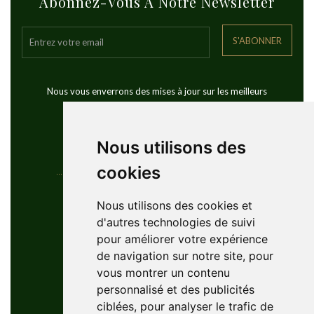
Abonnez-Vous À Notre Newsletter
S'ABONNER
Nous vous enverrons des mises à jour sur les meilleurs
voyages de golf dans le monde
Nous utilisons des
cookies
Coordonnées
Nous utilisons des cookies et
d'autres technologies de suivi
YouGolfTours Sàrl
pour améliorer votre expérience
+41 77 956 18 34
de navigation sur notre site, pour
1950 Sion, Wallis, Switzerland
vous montrer un contenu
info@yougolftours.com
personnalisé et des publicités
ciblées, pour analyser le trafic de
Privacy Policy