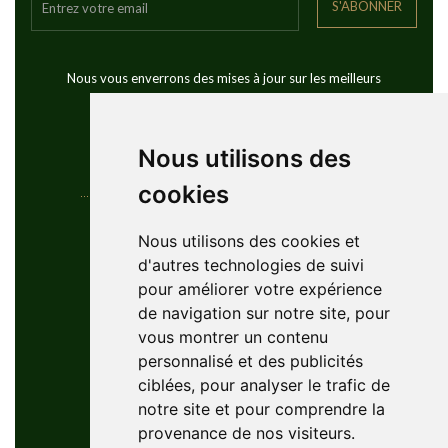
S'ABONNER
Nous vous enverrons des mises à jour sur les meilleurs
voyages de golf dans le monde
Nous utilisons des
cookies
Coordonnées
Nous utilisons des cookies et
d'autres technologies de suivi
YouGolfTours Sàrl
pour améliorer votre expérience
+41 77 956 18 34
de navigation sur notre site, pour
1950 Sion, Wallis, Switzerland
vous montrer un contenu
info@yougolftours.com
personnalisé et des publicités
ciblées, pour analyser le trafic de
Privacy Policy
notre site et pour comprendre la
Conditions Générales
provenance de nos visiteurs.