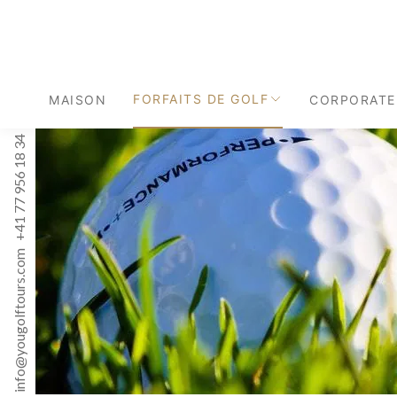
FORFAITS DE GOLF
MAISON
CORPORATE
+41 77 956 18 34
info@yougolftours.com