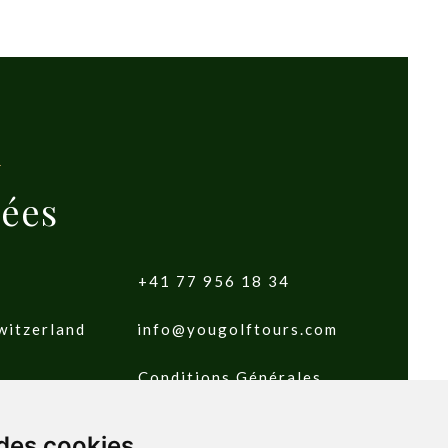
ées
+41 77 956 18 34
witzerland
info@yougolftours.com
Conditions Générales
 des cookies