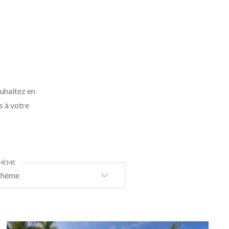
ouhaitez en
s à votre
HÈME
hème