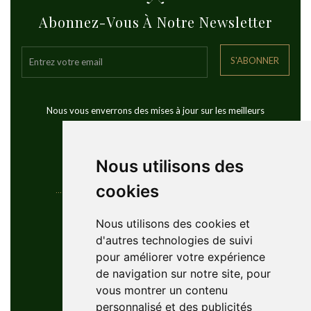
Abonnez-Vous À Notre Newsletter
S'ABONNER
Nous vous enverrons des mises à jour sur les meilleurs
voyages de golf dans le monde
Nous utilisons des
cookies
Coordonnées
Nous utilisons des cookies et
d'autres technologies de suivi
YouGolfTours Sàrl
pour améliorer votre expérience
+41 77 956 18 34
de navigation sur notre site, pour
1950 Sion, Wallis, Switzerland
vous montrer un contenu
info@yougolftours.com
personnalisé et des publicités