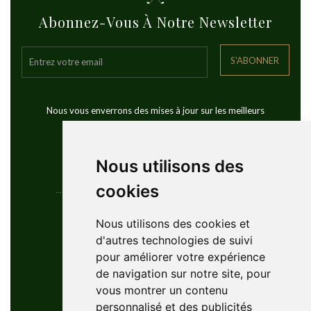
Abonnez-Vous À Notre Newsletter
S'ABONNER
Nous vous enverrons des mises à jour sur les meilleurs
voyages de golf dans le monde
Nous utilisons des
cookies
Coordonnées
Nous utilisons des cookies et
d'autres technologies de suivi
YouGolfTours Sàrl
pour améliorer votre expérience
+41 77 956 18 34
de navigation sur notre site, pour
1950 Sion, Wallis, Switzerland
vous montrer un contenu
info@yougolftours.com
personnalisé et des publicités